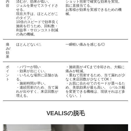
内
済むが、効果が低い。
ショット照射で確実な効果を実現。
容
ジェルを乗せてスライドさ
肌に直接当てる。
せる。
お客様が効果を実感できるための機
現在大手は、ほとんどがこ
械。
のタイプ。
10倍のスピードで効率良く
施術を行うため、回転数・
利益率・サロンコスト削減
の為の機械。
痛
ほとんどない/△
一瞬軽い痛みを感じる/◎
み/
効
果
ポ
・パワーが弱い
・施術面が-4℃まで冷却され、大幅に
イ
・効果が出にくい。
痛みが軽減。
ン
・いろんな場所に店舗があ
・重ねて照射するため、当て漏れが少
ト
る。
なく来店回数が少なくてOK！
・施術時間が早い。
・お肌に合わせてのモードが選べるた
・連続照射のため、当て漏
め、美肌効果が最も高い。（パルス幅
れが出やすく、来店回数が
を変更できる機種は、現状それほど多
増える。
くない。）
VEALISの脱毛