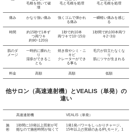
毛根を焼いて破
毛と毛根を処理
毛と毛根を処理
壊
痛み
かなり強い痛み
強くゴムで弾かれ
一瞬軽い痛みを感じ
る痛み
る
時間
約15秒で1本ず
1秒で約10本
1秒間で約100本両ワ
つ両ワキ
両ワキで10~15分
キ2~3分
約90~120分
肌のダ
一時的に腫れた
焼き痕やシミ・ニ
毛穴が目立たなくな
メージ
り
キビ
り
湿疹ができるこ
クレーターができ
肌にツヤが生まれる
とも
る事も
料金
高額
高額
低額
他サロン（高速連射機）とVEALIS（単発）の
違い
高速連射機
VEALIS（単発）
施
1秒間に10発以上照射が可
1発1発パワーをしっかりチャージ。
術
能なので施術時間が短くて
15年以上の実績のあるIPLモード。1