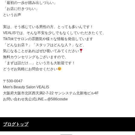
「最初の一歩が踏み出しづらい」
「お店に行きづらい」
というお声
実は、そう感じている男性の方、とっても多いんです！
VEALISでは、そんな不安を少しでもなくしていただきたくて、
TikTokでサロンの雰囲気や様々な情報を発信しています
「どんなお店？」「スタッフはどんな人？」など、
気になることがあればぜひ覗いてみてください
無料カウンセリングもございますので、
「まずは話だけ…」という方も大歓迎です！
どうぞお気軽にお問合せください
〒530-0047
Men's Beauty Salon VEALIS
大阪府大阪市北区西天満2-7-22 サンシステム北新地ビル4F
お問い合わせ先公式LINE→@586cosdw
ブログトップ