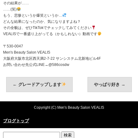
その結果が……
……(笑)
もう、悲惨というか爆笑というか…
どんな結果になったのか、気になりますよね？
その全貌は、ぜひTikTokでチェックしてみてください
VEALISで一番盛り上がってる（かもしれない）動画です
〒530-0047
Men's Beauty Salon VEALIS
大阪府大阪市北区西天満2-7-22 サンシステム北新地ビル4F
お問い合わせ先公式LINE→@586cosdw
←
グレードアップします
やっぱり好き
→
Copyright (C) Men's Beauty Salon VEALIS
ブログトップ